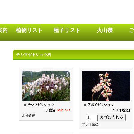
案内
植物リスト
種子リスト
火山礫
チシマゼキショウ科
チシマゼキショウ
アポイゼキショウ
660
円[税込]
Sold out
770円[税込]
北海道産
アポイ岳産