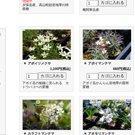
増殖中
夕張岳産、高山蛇紋岩地帯の特
産種
雌阿寒岳産
は
下
アポイツメクサ
アポイマンテマ
1,100円[税込]
660円[税込]
え
アポイ岳の稜線に見られる カ
アポイ岳かんらん岩地帯の固有
り
トウハコベの変種
変種
い
カラフトマンテマ
アオモリマンテマ