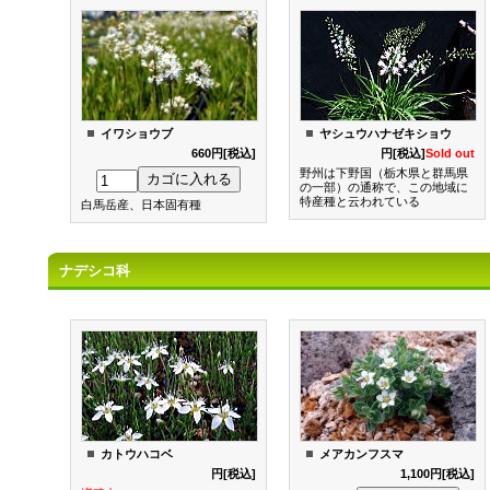
イワショウブ
ヤシュウハナゼキショウ
660円[税込]
660
円[税込]
Sold out
野州は下野国（栃木県と群馬県
の一部）の通称で、この地域に
特産種と云われている
白馬岳産、日本固有種
ナデシコ科
カトウハコベ
メアカンフスマ
880
円[税込]
1,100円[税込]