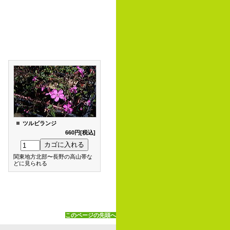
ツルビランジ
660円[税込]
関東地方北部〜長野の高山帯な
どに見られる
このページの先頭へ