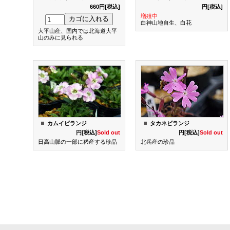
660円[税込]
550
円[税込]
増殖中
白神山地自生、白花
大平山産、国内では北海道大平
山のみに見られる
カムイビランジ
タカネビランジ
770
円[税込]
Sold out
770
円[税込]
Sold out
日高山脈の一部に稀産する珍品
北岳産の珍品