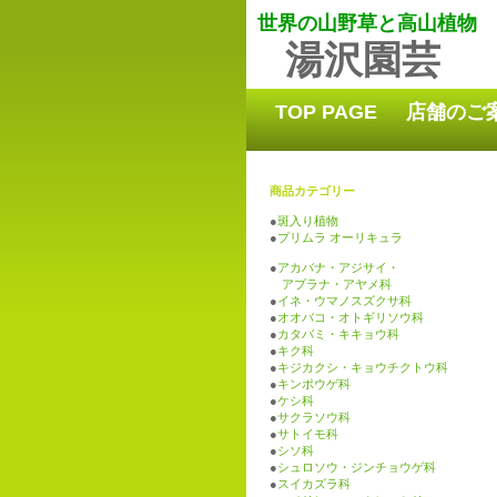
世界の山野草と高山植物
湯沢園芸
TOP PAGE
店舗のご
商品カテゴリー
●
斑入り植物
●
プリムラ オーリキュラ
●
アカバナ・アジサイ・
アブラナ・アヤメ科
●
イネ・ウマノスズクサ科
●
オオバコ・オトギリソウ科
●
カタバミ・キキョウ科
●
キク科
●
キジカクシ・キョウチクトウ科
●
キンポウゲ科
●
ケシ科
●
サクラソウ科
●
サトイモ科
●
シソ科
●
シュロソウ・ジンチョウゲ科
●
スイカズラ科