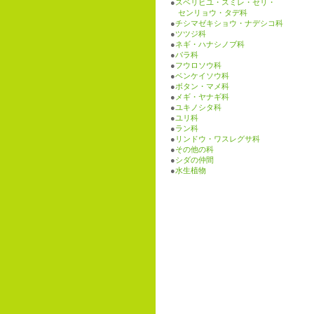
●
スベリヒユ・スミレ・セリ・
センリョウ・タデ科
●
チシマゼキショウ・ナデシコ科
●
ツツジ科
●
ネギ・ハナシノブ科
●
バラ科
●
フウロソウ科
●
ベンケイソウ科
●
ボタン・マメ科
●
メギ・ヤナギ科
●
ユキノシタ科
●
ユリ科
●
ラン科
●
リンドウ・ワスレグサ科
●
その他の科
●
シダの仲間
●
水生植物